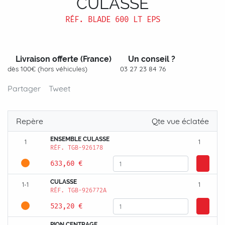
CULASSE
RÉF.
BLADE 600 LT EPS
Livraison offerte (France)
Un conseil ?
dès 100€ (hors véhicules)
03 27 23 84 76
Partager
Tweet
Repère
Qte vue éclatée
ENSEMBLE CULASSE
1
1
RÉF.
TGB-926178
633,60 €
CULASSE
1-1
1
RÉF.
TGB-926772A
523,20 €
PION CENTRAGE