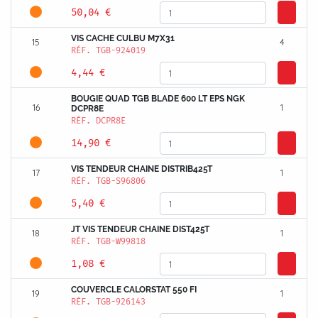
50,04 €
VIS CACHE CULBU M7X31
15
4
RÉF.
TGB-924019
4,44 €
BOUGIE QUAD TGB BLADE 600 LT EPS NGK
16
1
DCPR8E
RÉF.
DCPR8E
14,90 €
VIS TENDEUR CHAINE DISTRIB425T
17
1
RÉF.
TGB-S96806
5,40 €
JT VIS TENDEUR CHAINE DIST425T
18
1
RÉF.
TGB-W99818
1,08 €
COUVERCLE CALORSTAT 550 FI
19
1
RÉF.
TGB-926143