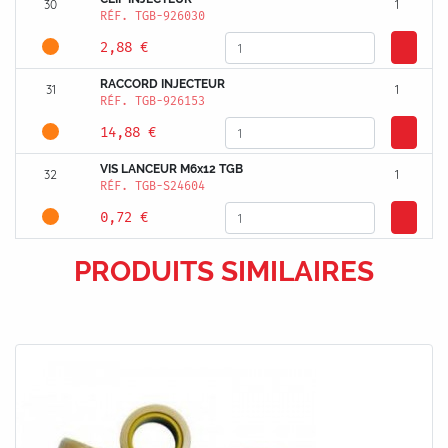
30
1
RÉF.
TGB-926030
2,88 €
RACCORD INJECTEUR
31
1
RÉF.
TGB-926153
14,88 €
VIS LANCEUR M6x12 TGB
32
1
RÉF.
TGB-S24604
0,72 €
PRODUITS SIMILAIRES