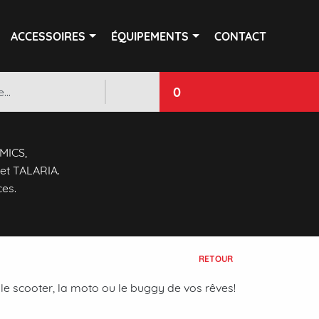
ACCESSOIRES
ÉQUIPEMENTS
CONTACT
0
 MICS,
et TALARIA.
ces.
RETOUR
le scooter, la moto ou le buggy de vos rêves!