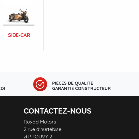
SIDE-CAR
PIÈCES DE QUALITÉ
DI
GARANTIE CONSTRUCTEUR
CONTACTEZ-NOUS
Roxad Motors
2 rue d'hurtebise
zi PROUVY 2