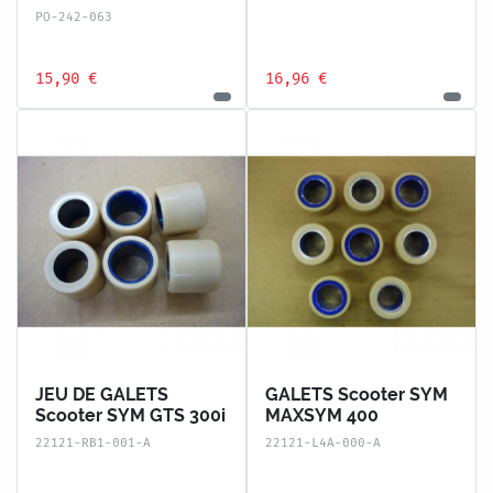
PO-242-063
15,90 €
16,96 €
JEU DE GALETS
GALETS Scooter SYM
Scooter SYM GTS 300i
MAXSYM 400
22121-RB1-001-A
22121-L4A-000-A