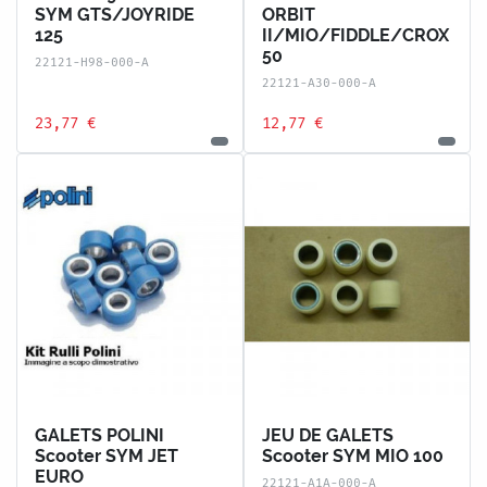
SYM GTS/JOYRIDE
ORBIT
125
II/MIO/FIDDLE/CROX
50
22121-H98-000-A
22121-A30-000-A
23,77 €
12,77 €
GALETS POLINI
JEU DE GALETS
Scooter SYM JET
Scooter SYM MIO 100
EURO
22121-A1A-000-A