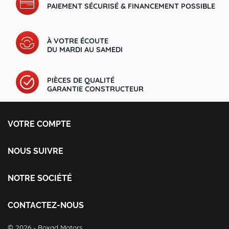
PAIEMENT SÉCURISÉ & FINANCEMENT POSSIBLE
À VOTRE ÉCOUTE
DU MARDI AU SAMEDI
PIÈCES DE QUALITÉ
GARANTIE CONSTRUCTEUR
VOTRE COMPTE
Votre compte
Informations personnelles
NOUS SUIVRE
Commandes
Facebook
Avoirs
Instagram
NOTRE SOCIÉTÉ
Adresses
Livraison et retour
Bons de réduction
Mentions légales
CONTACTEZ-NOUS
CGV
Roxad Motors
© 2026 - Roxad Motors