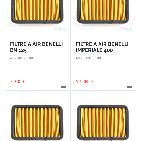
FILTRE A AIR BENELLI
FILTRE A AIR BENELLI
BN 125
IMPERIALE 400
49200L290000
49200P090000
7,90 €
12,00 €