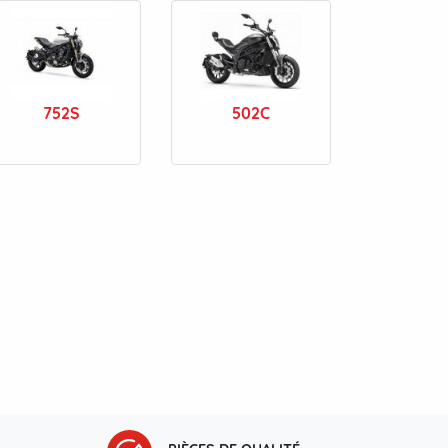
752S
502C