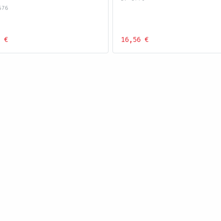
676
 €
16,56 €