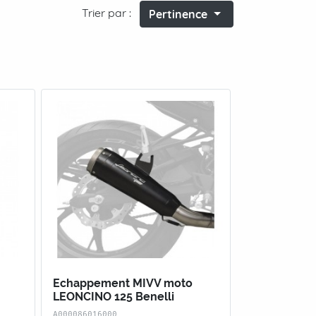
Trier par :
Pertinence
Echappement MIVV moto
LEONCINO 125 Benelli
A000086016000