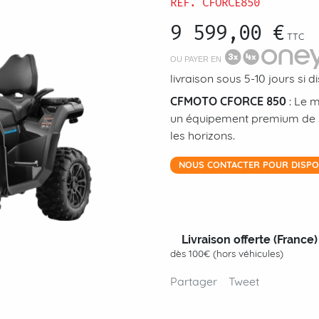
RÉF.
CFORCE850
9 599,00 €
TTC
OU PAYER EN
livraison sous 5-10 jours si 
CFMOTO CFORCE 850
: Le m
un équipement premium de sé
les horizons.
NOUS CONTACTER POUR DISPON
Livraison offerte (France)
dès 100€ (hors véhicules)
Partager
Tweet