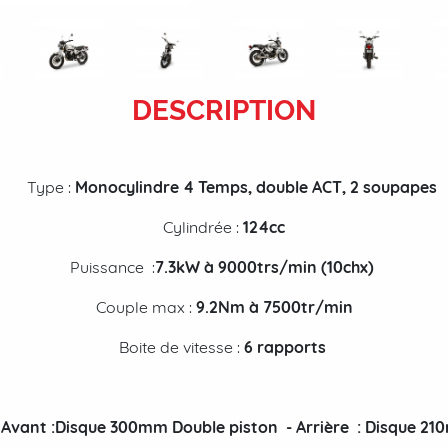
DESCRIPTION
Type :
Monocylindre 4 Temps, double ACT, 2 soupapes
Cylindrée :
124cc
Puissance :
7.3
kW à 9000trs/min (10chx)
Couple max :
9.2
Nm à 7500tr/min
Boite de vitesse :
6 rapports
Avant :Disque 300mm Double piston - Arrière : Disque 21