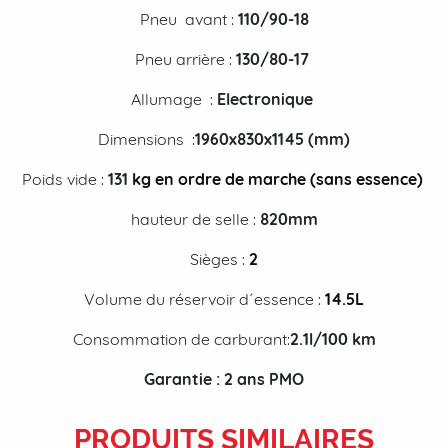
Pneu avant :
110/90-18
Pneu arrière :
130/80-17
Allumage :
Electronique
Dimensions :
1960
x830x1145 (mm)
Poids vide :
131
kg en ordre de marche (sans essence)
hauteur de selle :
820
m
m
Sièges :
2
Volume du réservoir d´essence :
14.5L
Consommation de carburant:
2.1
l/100 km
Garantie :
2 ans PMO
PRODUITS SIMILAIRES