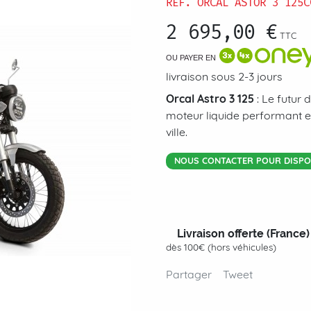
RÉF.
ORCAL ASTOR 3 125C
2 695,00 €
TTC
OU PAYER EN
livraison sous 2-3 jours
Orcal Astro 3 125
: Le futur 
moteur liquide performant et
ville.
NOUS CONTACTER POUR DISPON
Livraison offerte (France)
dès 100€ (hors véhicules)
Partager
Tweet