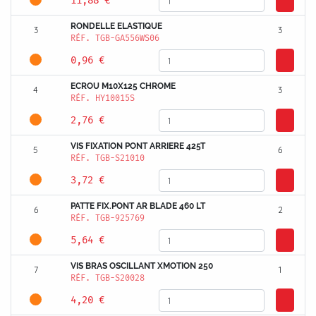
11,88 €
RONDELLE ELASTIQUE
3
3
RÉF.
TGB-GA556WS06
0,96 €
ECROU M10X125 CHROME
4
3
RÉF.
HY10015S
2,76 €
VIS FIXATION PONT ARRIERE 425T
5
6
RÉF.
TGB-S21010
3,72 €
PATTE FIX.PONT AR BLADE 460 LT
6
2
RÉF.
TGB-925769
5,64 €
VIS BRAS OSCILLANT XMOTION 250
7
1
RÉF.
TGB-S20028
4,20 €