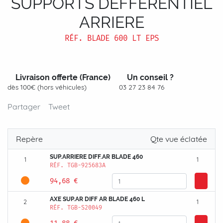
SUPPORTS DEFFERENTIEL
ARRIERE
RÉF.
BLADE 600 LT EPS
Livraison offerte (France)
Un conseil ?
dès 100€ (hors véhicules)
03 27 23 84 76
Partager
Tweet
Repère
Qte vue éclatée
SUP.ARRIERE DIFF.AR BLADE 460
1
1
RÉF.
TGB-925683A
94,68 €
AXE SUP.AR DIFF AR BLADE 460 L
2
1
RÉF.
TGB-S20049