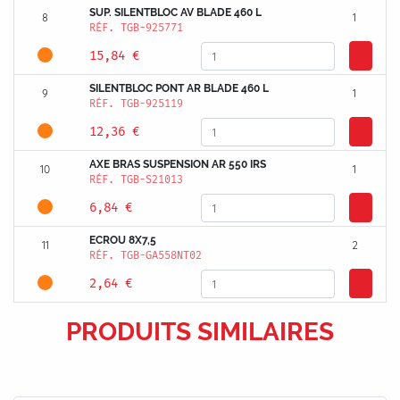
SUP. SILENTBLOC AV BLADE 460 L
8
1
RÉF.
TGB-925771
15,84 €
SILENTBLOC PONT AR BLADE 460 L
9
1
RÉF.
TGB-925119
12,36 €
AXE BRAS SUSPENSION AR 550 IRS
10
1
RÉF.
TGB-S21013
6,84 €
ECROU 8X7,5
11
2
RÉF.
TGB-GA558NT02
2,64 €
PRODUITS SIMILAIRES