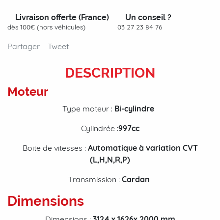
Livraison offerte (France)
Un conseil ?
dès 100€ (hors véhicules)
03 27 23 84 76
Partager
Tweet
DESCRIPTION
Moteur
Type moteur :
Bi-cylindre
Cylindrée :
997
cc
Boite de vitesses :
Automatique à variation CVT
(L,H,N,R,P)
Transmission :
Cardan
Dimensions
Dimensions :
3124
x 1626x 2000 mm