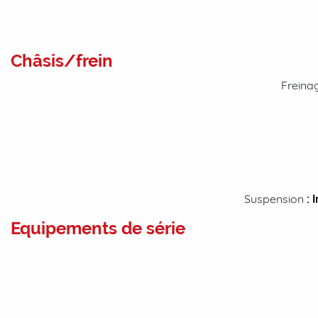
Châsis/frein
Freina
Suspension
:
I
Equipements de série