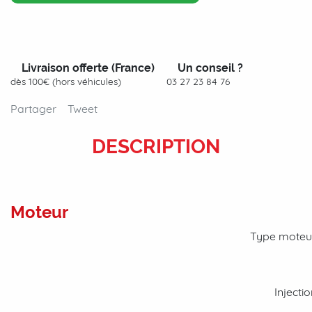
Livraison offerte (France)
Un conseil ?
dès 100€ (hors véhicules)
03 27 23 84 76
Partager
Tweet
DESCRIPTION
Moteur
Type moteu
Injecti