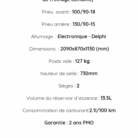
Pneu avant :
100/90-18
Pneu arrière :
130/90-15
Allumage :
Electronique - Delphi
Dimensions :
2090x870x1130 (mm)
Poids vide :
127
kg
hauteur de selle :
730m
m
Sièges :
2
Volume du réservoir d´essence :
13.5L
Consommation de carburant:
2.1
l/100 km
Garantie :
2 ans PMO