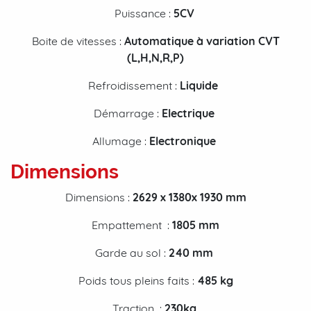
Puissance :
5CV
Boite de vitesses :
Automatique à variation CVT
(L,H,N,R,P)
Refroidissement :
Liquide
Démarrage :
Electrique
Allumage :
Electronique
Dimensions
Dimensions :
2629
x 1380x 1930 mm
Empattement :
1805
mm
Garde au sol :
240
mm
Poids tous pleins faits :
485 kg
Traction :
230
kg