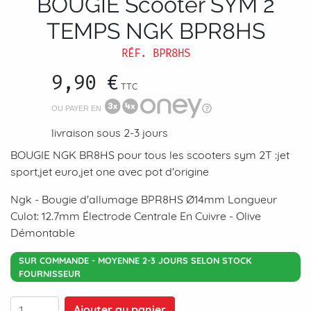
BOUGIE Scooter SYM 2
TEMPS NGK BPR8HS
RÉF.
BPR8HS
9,90 €
TTC
OU PAYER EN
livraison sous 2-3 jours
BOUGIE NGK BR8HS pour tous les scooters sym 2T :jet
sport,jet euro,jet one avec pot d'origine
Ngk
-
Bougie d'allumage BPR8HS Ø14mm Longueur
Culot: 12.7mm Électrode Centrale En Cuivre - Olive
Démontable
SUR COMMANDE - MOYENNE 2-3 JOURS SELON STOCK
FOURNISSEUR
Ajouter au panier