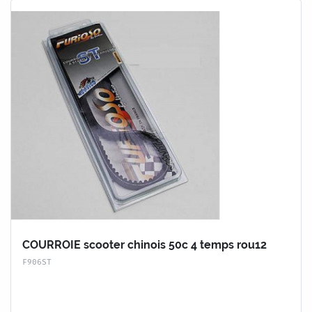
COURROIE scooter chinois 50c 4 temps rou12
F906ST