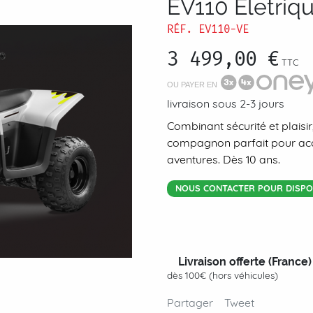
EV110 Eletriq
RÉF.
EV110-VE
3 499,00 €
TTC
OU PAYER EN
livraison sous 2-3 jours
Combinant sécurité et plaisi
compagnon parfait pour ac
aventures. Dès 10 ans.
NOUS CONTACTER POUR DISPON
Livraison offerte (France)
dès 100€ (hors véhicules)
Partager
Tweet