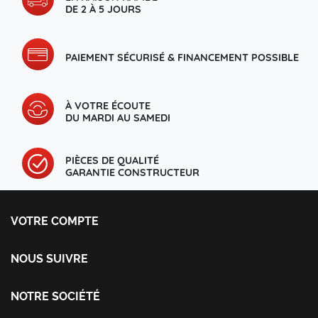
DE 2 À 5 JOURS
PAIEMENT SÉCURISÉ & FINANCEMENT POSSIBLE
À VOTRE ÉCOUTE
DU MARDI AU SAMEDI
PIÈCES DE QUALITÉ
GARANTIE CONSTRUCTEUR
VOTRE COMPTE
Votre compte
Informations personnelles
NOUS SUIVRE
Commandes
Facebook
Avoirs
Instagram
NOTRE SOCIÉTÉ
Adresses
Livraison et retour