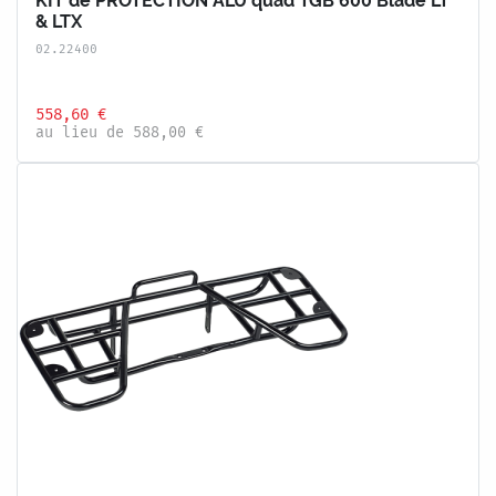
KIT de PROTECTION ALU quad TGB 600 Blade LT
& LTX
02.22400
558,60 €
au lieu de 588,00 €