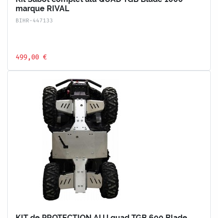
marque RIVAL
BIHR-447133
499,00 €
KIT de PROTECTION ALU quad TGB 600 Blade