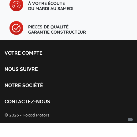
À VOTRE ÉCOUTE
DU MARDI AU SAMEDI
PIÈCES DE QUALITÉ
GARANTIE CONSTRUCTEUR
VOTRE COMPTE
Votre compte
Informations personnelles
NOUS SUIVRE
Commandes
Facebook
Avoirs
Instagram
NOTRE SOCIÉTÉ
Adresses
Livraison et retour
Bons de réduction
Mentions légales
CONTACTEZ-NOUS
CGV
Roxad Motors
© 2026 - Roxad Motors
Qui sommes-nous ?
2 rue d'hurtebise
Paiement sécurisé
zi PROUVY 2
Cookies
59125 Trith-Saint-Léger